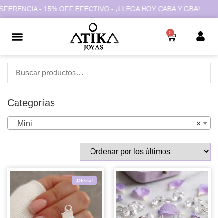
FERENCIA - 15% OFF EFECTIVO - ¡LLEGA HOY CABA Y GBA!
0
Categorías
Mini
×
¡Oferta!