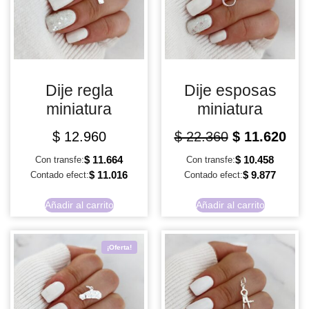
Dije regla
Dije esposas
miniatura
miniatura
$
12.960
$
22.360
$
11.620
$
11.664
$
10.458
Con transfe:
Con transfe:
$
11.016
$
9.877
Contado efect:
Contado efect:
Añadir al carrito
Añadir al carrito
¡Oferta!