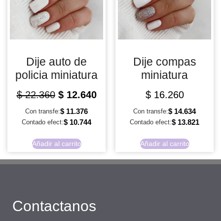
Dije auto de
Dije compas
policia miniatura
miniatura
$
22.360
$
12.640
$
16.260
$
11.376
$
14.634
Con transfe:
Con transfe:
$
10.744
$
13.821
Contado efect:
Contado efect:
Añadir al carrito
Añadir al carrito
Contactanos