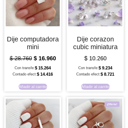
Dije computadora
Dije corazon
mini
cubic miniatura
$
28.760
$
16.960
$
10.260
$
15.264
$
9.234
Con transfe:
Con transfe:
$
14.416
$
8.721
Contado efect:
Contado efect:
Añadir al carrito
Añadir al carrito
¡Oferta!