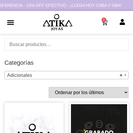
FERENCIA - 15% OFF EFECTIVO - ¡LLEGA HOY CABA Y GBA!
0
Categorías
Adicionales
×