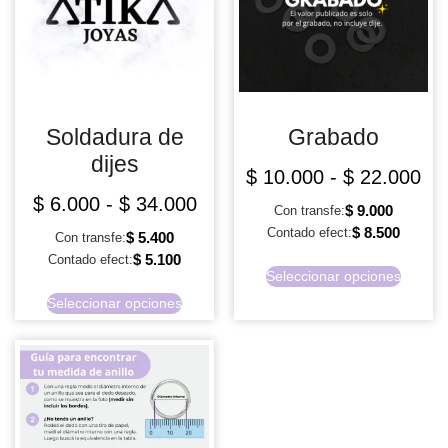
Soldadura de
Grabado
dijes
$
10.000
-
$
22.000
$
6.000
-
$
34.000
$
9.000
Con transfe:
$
8.500
Contado efect:
$
5.400
Con transfe:
$
5.100
Contado efect:
Seleccionar opciones
Seleccionar opciones