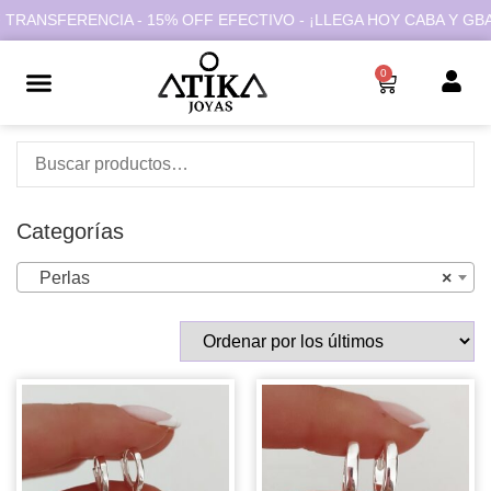
 TRANSFERENCIA - 15% OFF EFECTIVO - ¡LLEGA HOY CABA Y GBA!
0
Categorías
Perlas
×