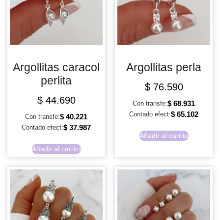
Argollitas caracol
Argollitas perla
perlita
$
76.590
$
44.690
$
68.931
Con transfe:
$
65.102
Contado efect:
$
40.221
Con transfe:
$
37.987
Contado efect:
Añadir al carrito
Añadir al carrito