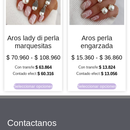
Aros lady di perla
Aros perla
marquesitas
engarzada
$
70.960
-
$
108.960
$
15.360
-
$
36.860
$
63.864
$
13.824
Con transfe:
Con transfe:
$
60.316
$
13.056
Contado efect:
Contado efect:
Seleccionar opciones
Seleccionar opciones
Contactanos