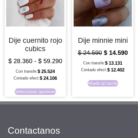
Dije cuernito rojo
Dije minnie mini
cubics
$
24.590
$
14.590
$
28.360
-
$
59.290
$
13.131
Con transfe:
$
12.402
Contado efect:
$
25.524
Con transfe:
$
24.106
Contado efect:
Añadir al carrito
Seleccionar opciones
Contactanos