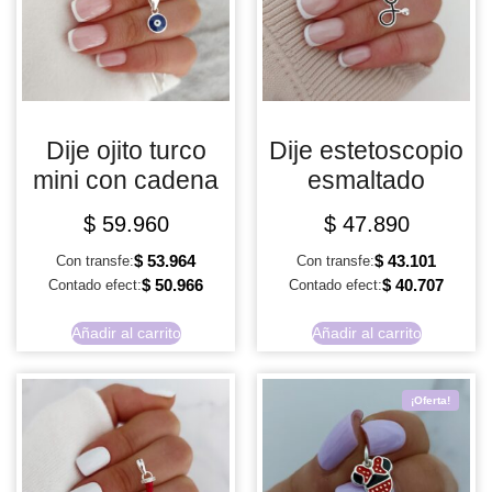
Dije ojito turco
Dije estetoscopio
mini con cadena
esmaltado
$
59.960
$
47.890
$
53.964
$
43.101
Con transfe:
Con transfe:
$
50.966
$
40.707
Contado efect:
Contado efect:
Añadir al carrito
Añadir al carrito
¡Oferta!