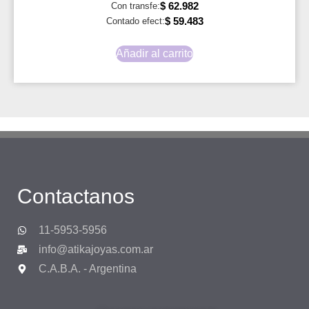
$
62.982
Con transfe:
$
59.483
Contado efect:
Añadir al carrito
Contactanos
11-5953-5956
info@atikajoyas.com.ar
C.A.B.A. - Argentina