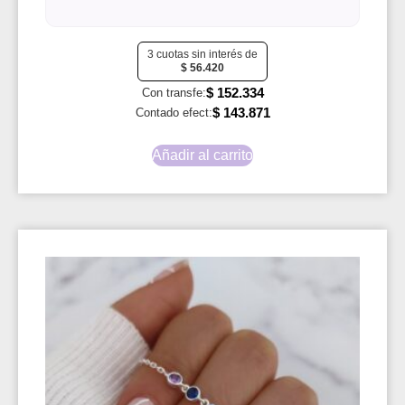
3 cuotas sin interés de
$
56.420
$
152.334
Con transfe:
$
143.871
Contado efect:
Añadir al carrito