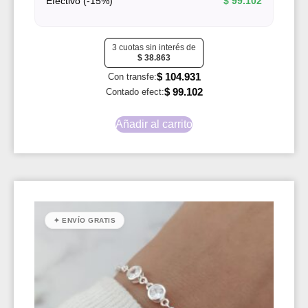
Efectivo (-15%)
$
99.102
3 cuotas sin interés de
$
38.863
$
104.931
Con transfe:
$
99.102
Contado efect:
Añadir al carrito
✦ ENVÍO GRATIS