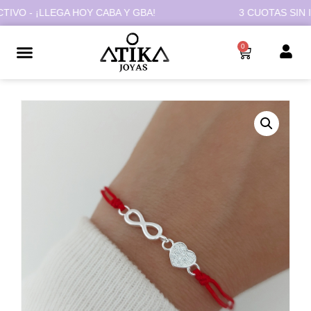
 - ¡LLEGA HOY CABA Y GBA!
3 CUOTAS SIN INT
0