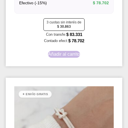
Efectivo (-15%)
$
78.702
3 cuotas sin interés de
$
30.863
$
83.331
Con transfe:
$
78.702
Contado efect:
Añadir al carrito
✦ ENVÍO GRATIS