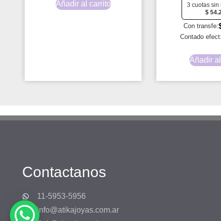
Añadir al carrito
3 cuotas sin 
$
54.
Con transfe:
Contado efect
Añadir al
Contactanos
11-5953-5956
info@atikajoyas.com.ar