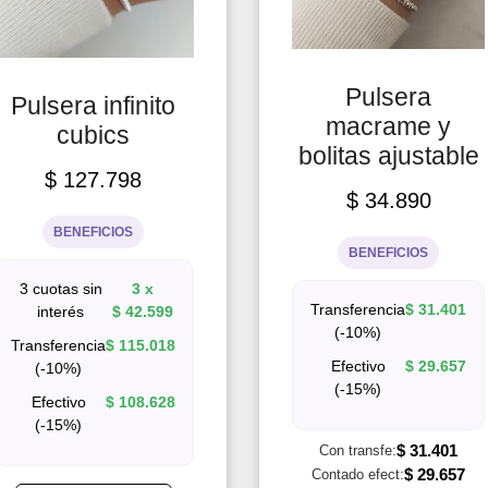
Pulsera
Pulsera infinito
macrame y
cubics
bolitas ajustable
$
127.798
$
34.890
BENEFICIOS
BENEFICIOS
3 cuotas sin
3 x
Transferencia
$
31.401
interés
$
42.599
(-10%)
Transferencia
$
115.018
Efectivo
$
29.657
(-10%)
(-15%)
Efectivo
$
108.628
(-15%)
$
31.401
Con transfe:
$
29.657
Contado efect: