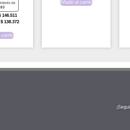
Añadir al carrito
interés de
263
$
146.511
$
138.372
:
 carrito
¡Segui