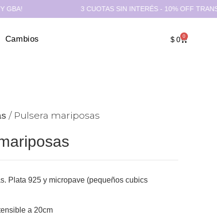
3 CUOTAS SIN INTERÉS - 10% OFF TRANSFERENC
0
Cambios
$
0
/ Pulsera mariposas
as
 mariposas
s. Plata 925 y micropave (pequeños cubics
ensible a 20cm