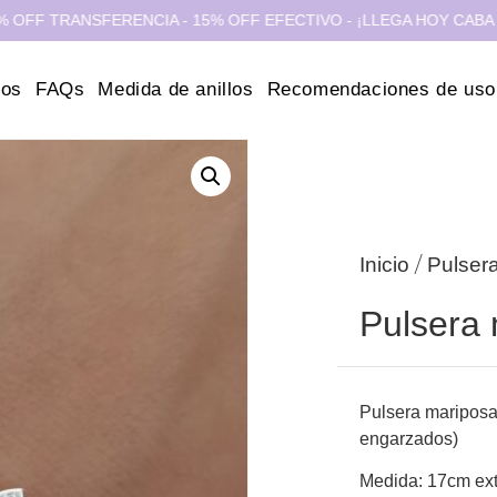
TRANSFERENCIA - 15% OFF EFECTIVO - ¡LLEGA HOY CABA Y GBA!
ros
FAQs
Medida de anillos
Recomendaciones de uso
/
Inicio
Pulser
Pulsera
Pulsera mariposa
engarzados)
Medida: 17cm ext