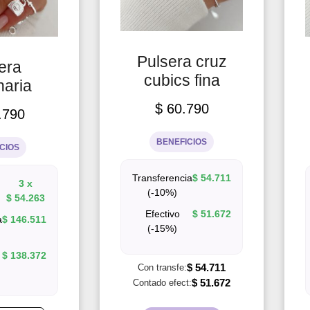
Pulsera cruz
era
cubics fina
naria
$
60.790
.790
BENEFICIOS
CIOS
Transferencia
$
54.711
3 x
(-10%)
$
54.263
Efectivo
$
51.672
a
$
146.511
(-15%)
$
138.372
$
54.711
Con transfe:
$
51.672
Contado efect: