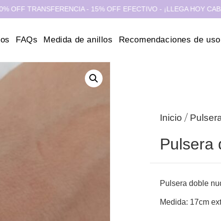
 TRANSFERENCIA - 15% OFF EFECTIVO - ¡LLEGA HOY CABA Y GBA
ros
FAQs
Medida de anillos
Recomendaciones de uso
/
Inicio
Pulser
Pulsera 
Pulsera doble nu
Medida: 17cm ext