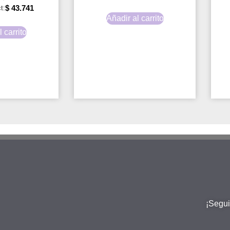
$
43.741
t:
Añadir al carrito
 carrito
¡Segui