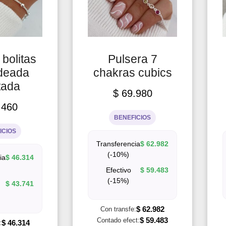
 bolitas
Pulsera 7
deada
chakras cubics
tada
$
69.980
.460
BENEFICIOS
ICIOS
Transferencia
$
62.982
(-10%)
ia
$
46.314
Efectivo
$
59.483
(-15%)
$
43.741
$
62.982
Con transfe:
$
59.483
Contado efect:
$
46.314
: