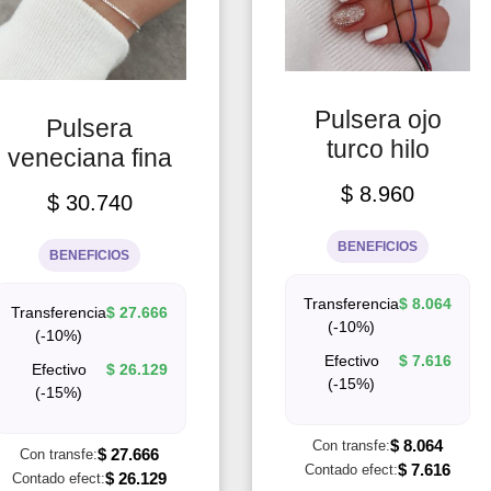
Pulsera ojo
Pulsera
turco hilo
veneciana fina
$
8.960
$
30.740
BENEFICIOS
BENEFICIOS
Transferencia
$
8.064
Transferencia
$
27.666
(-10%)
(-10%)
Efectivo
$
7.616
Efectivo
$
26.129
(-15%)
(-15%)
$
8.064
Con transfe:
$
27.666
Con transfe:
$
7.616
Contado efect:
$
26.129
Contado efect: