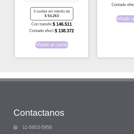
Contado efec
3 cuotas sin interés de
$
54.263
Añadir al
$
146.511
Con transfe:
$
138.372
Contado efect:
Añadir al carrito
Contactanos
11-5953-5956