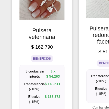
Pulsera
Pulsera
redon
veterinaria
face
$
162.790
$
51
BENEFICIOS
BENEF
3 cuotas sin
3 x
Transferenc
interés
$
54.263
(-10%)
Transferencia
$
146.511
Efectivo
(-10%)
(-15%)
Efectivo
$
138.372
(-15%)
Con transfe