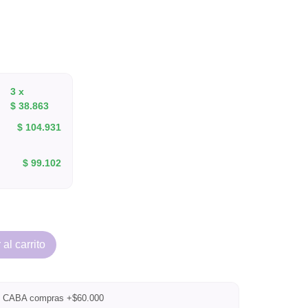
3 x
$
38.863
$
104.931
$
99.102
al carrito
CABA compras +$60.000