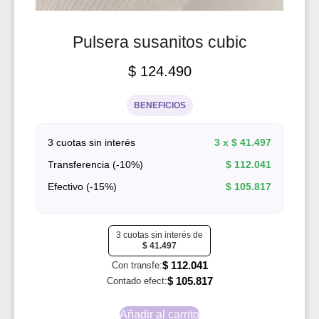
Pulsera susanitos cubic
$
124.490
BENEFICIOS
3 cuotas sin interés
3 x
$
41.497
Transferencia (-10%)
$
112.041
Efectivo (-15%)
$
105.817
3 cuotas sin interés de
$
41.497
$
112.041
Con transfe:
$
105.817
Contado efect:
Añadir al carrito