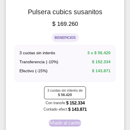
Pulsera cubics susanitos
$
169.260
BENEFICIOS
3 cuotas sin interés
3 x
$
56.420
Transferencia (-10%)
$
152.334
Efectivo (-15%)
$
143.871
3 cuotas sin interés de
$
56.420
$
152.334
Con transfe:
$
143.871
Contado efect:
Añadir al carrito