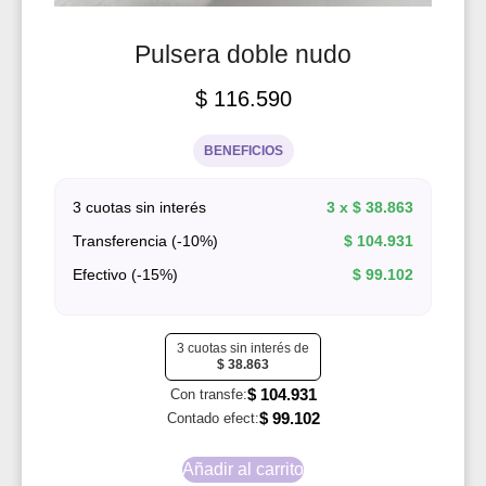
Pulsera doble nudo
$
116.590
BENEFICIOS
3 cuotas sin interés
3 x
$
38.863
Transferencia (-10%)
$
104.931
Efectivo (-15%)
$
99.102
3 cuotas sin interés de
$
38.863
$
104.931
Con transfe:
$
99.102
Contado efect:
Añadir al carrito