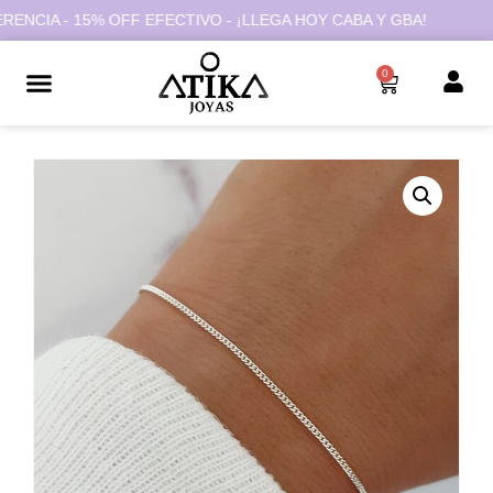
IA - 15% OFF EFECTIVO - ¡LLEGA HOY CABA Y GBA!
0