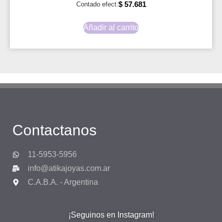
$
57.681
Contado efect:
Añadir al carrito
Contactanos
11-5953-5956
info@atikajoyas.com.ar
C.A.B.A. - Argentina
¡Seguinos en Instagram!