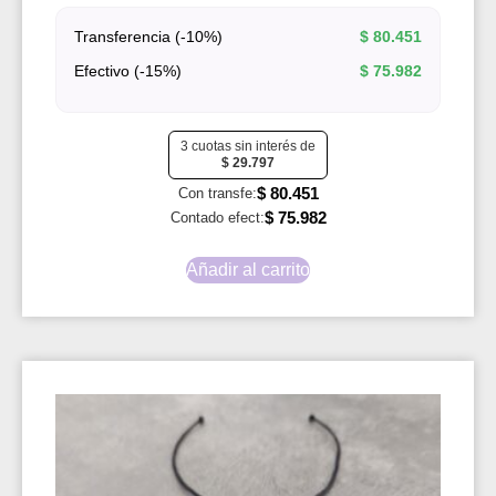
Transferencia (-10%)
$
80.451
Efectivo (-15%)
$
75.982
3 cuotas sin interés de
$
29.797
$
80.451
Con transfe:
$
75.982
Contado efect:
Añadir al carrito