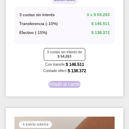
3 cuotas sin interés
3 x
$
54.263
Transferencia (-10%)
$
146.511
Efectivo (-15%)
$
138.372
3 cuotas sin interés de
$
54.263
$
146.511
Con transfe:
$
138.372
Contado efect:
Añadir al carrito
✦ ENVÍO GRATIS