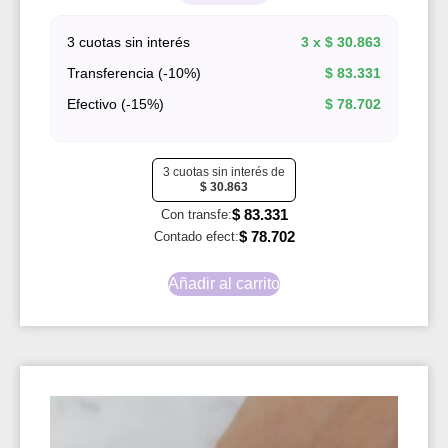
3 cuotas sin interés
3 x
$
30.863
Transferencia (-10%)
$
83.331
Efectivo (-15%)
$
78.702
3 cuotas sin interés de
$
30.863
$
83.331
Con transfe:
$
78.702
Contado efect:
Añadir al carrito