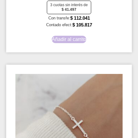
3 cuotas sin interés de
$
41.497
$
112.041
Con transfe:
$
105.817
Contado efect:
Añadir al carrito