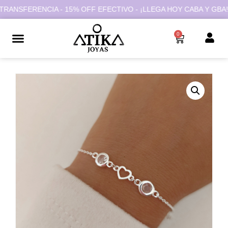
NSFERENCIA - 15% OFF EFECTIVO - ¡LLEGA HOY CABA Y GBA!
0