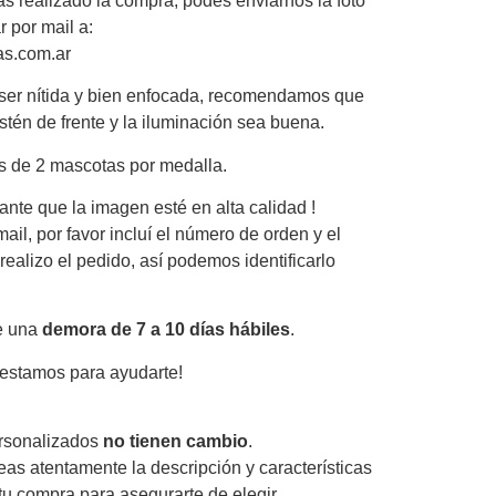
s realizado la compra, podés enviarnos la foto
 por mail a:
as.com.ar
 ser nítida y bien enfocada, recomendamos que
stén de frente y la iluminación sea buena.
 de 2 mascotas por medalla.
nte que la imagen esté en alta calidad !
ail, por favor incluí el número de orden y el
ealizo el pedido, así podemos identificarlo
e una
demora de 7 a 10 días hábiles
.
 estamos para ayudarte!
rsonalizados
no tienen cambio
.
as atentamente la descripción y características
 tu compra para asegurarte de elegir