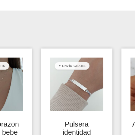
TIS
✦ ENVÍO GRATIS
orazon
Pulsera
s bebe
identidad