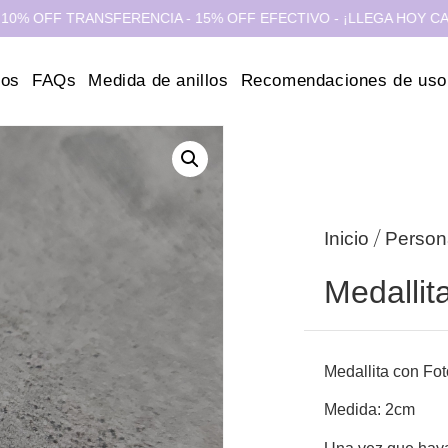
F TRANSFERENCIA - 15% OFF EFECTIVO - ¡LLEGA HOY CABA Y GBA
ros
FAQs
Medida de anillos
Recomendaciones de uso
/
Inicio
Person
Medallit
Medallita con Fo
Medida: 2cm