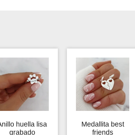
Anillo huella lisa
Medallita best
grabado
friends