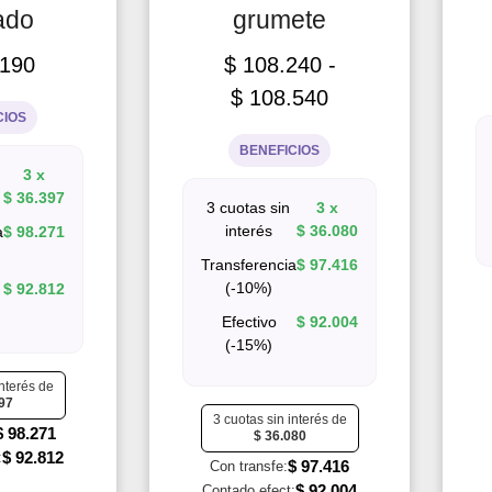
ado
grumete
190
$
108.240
-
$
108.540
CIOS
BENEFICIOS
3 x
$
36.397
3 cuotas sin
3 x
interés
$
36.080
a
$
98.271
Transferencia
$
97.416
(-10%)
$
92.812
Efectivo
$
92.004
(-15%)
interés de
97
3 cuotas sin interés de
$
98.271
$
36.080
$
92.812
:
$
97.416
Con transfe:
$
92.004
Contado efect: