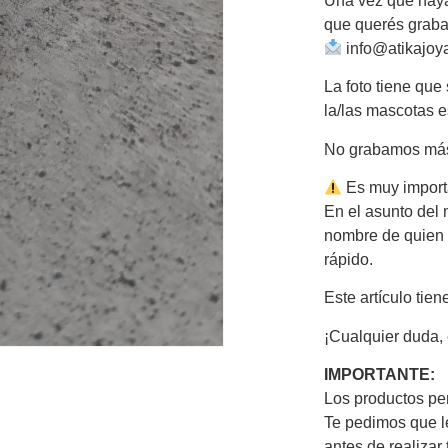
Una vez que haya
que querés grabar
info@atikajoy
La foto tiene que
la/las mascotas e
No grabamos más
Es muy importa
En el asunto del m
nombre de quien r
rápido.
Este artículo tien
¡Cualquier duda,
IMPORTANTE:
Los productos pe
Te pedimos que le
antes de realizar