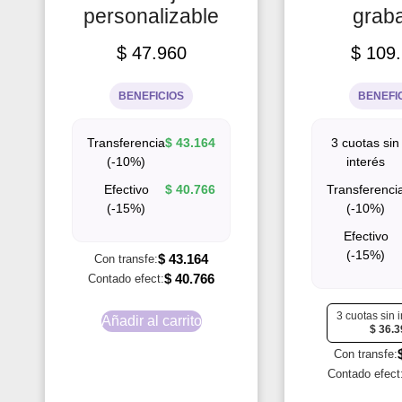
personalizable
grab
$
47.960
$
109.
BENEFICIOS
BENEFI
Transferencia
$
43.164
3 cuotas sin
(-10%)
interés
Efectivo
$
40.766
Transferenci
(-15%)
(-10%)
Efectivo
(-15%)
$
43.164
Con transfe:
$
40.766
Contado efect:
3 cuotas sin 
Añadir al carrito
$
36.3
Con transfe:
Contado efect