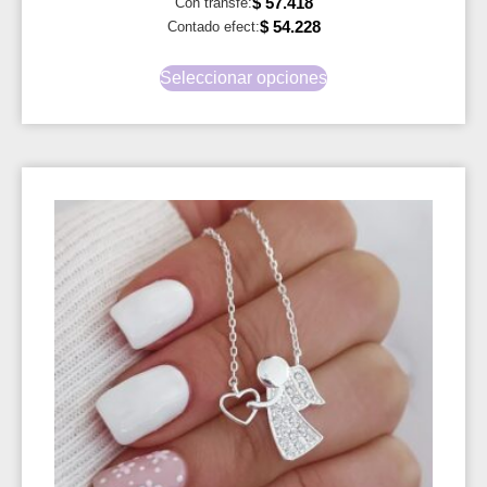
$
57.418
Con transfe:
$
54.228
Contado efect:
Seleccionar opciones