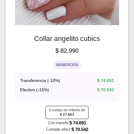
Collar angelito cubics
$
82.990
BENEFICIOS
Transferencia (-10%)
$
74.691
Efectivo (-15%)
$
70.542
3 cuotas sin interés de
$
27.663
$
74.691
Con transfe:
$
70.542
Contado efect: