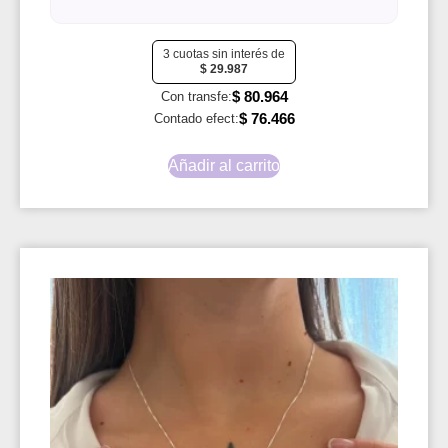
3 cuotas sin interés de
$
29.987
$
80.964
Con transfe:
$
76.466
Contado efect:
Añadir al carrito