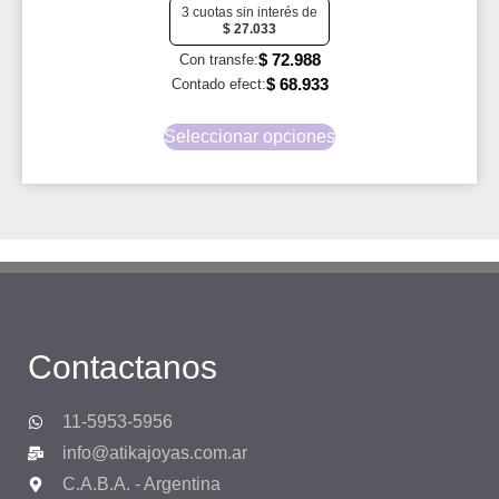
3 cuotas sin interés de
$
27.033
$
72.988
Con transfe:
$
68.933
Contado efect:
Seleccionar opciones
Contactanos
11-5953-5956
info@atikajoyas.com.ar
C.A.B.A. - Argentina