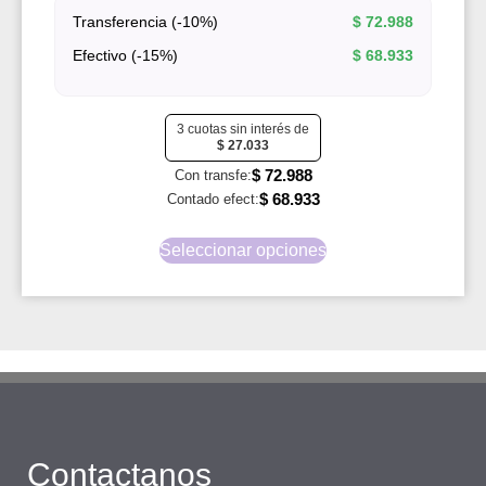
Transferencia (-10%)
$
72.988
Efectivo (-15%)
$
68.933
3 cuotas sin interés de
$
27.033
$
72.988
Con transfe:
$
68.933
Contado efect:
Seleccionar opciones
Contactanos