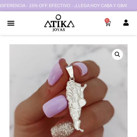
RENCIA - 15% OFF EFECTIVO - ¡LLEGA HOY CABA Y GBA!
0