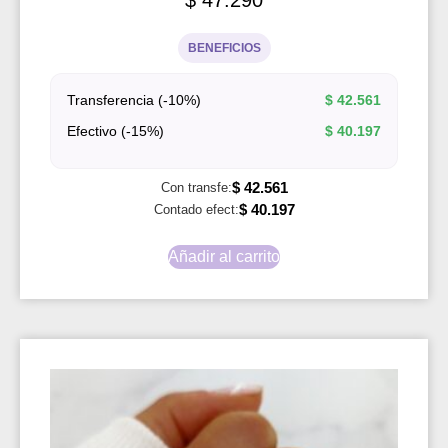
$
47.290
BENEFICIOS
Transferencia (-10%)
$
42.561
Efectivo (-15%)
$
40.197
$
42.561
Con transfe:
$
40.197
Contado efect:
Añadir al carrito