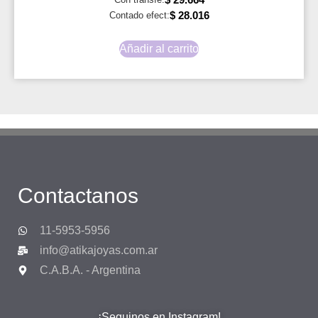
$
28.016
Contado efect:
Añadir al carrito
Contactanos
11-5953-5956
info@atikajoyas.com.ar
C.A.B.A. - Argentina
¡Seguinos en Instagram!