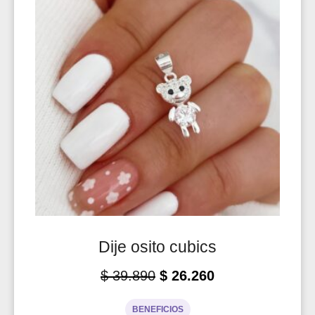
Dije osito cubics
$
39.890
$
26.260
BENEFICIOS