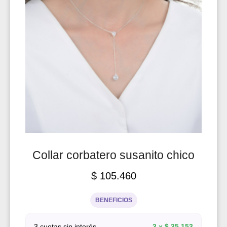
Collar corbatero susanito chico
$
105.460
BENEFICIOS
3 cuotas sin interés
3 x
$
35.153