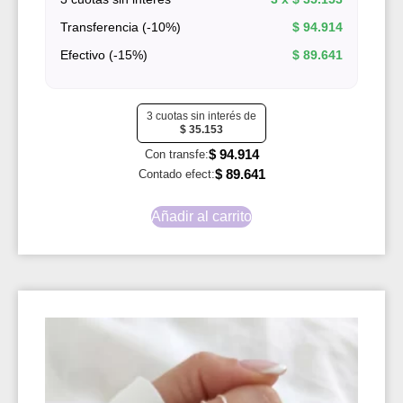
Transferencia (-10%)
$
94.914
Efectivo (-15%)
$
89.641
3 cuotas sin interés de
$
35.153
$
94.914
Con transfe:
$
89.641
Contado efect:
Añadir al carrito