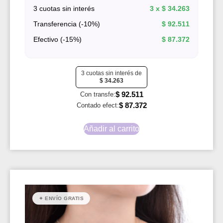
3 cuotas sin interés
3 x
$
34.263
Transferencia (-10%)
$
92.511
Efectivo (-15%)
$
87.372
3 cuotas sin interés de
$
34.263
$
92.511
Con transfe:
$
87.372
Contado efect:
Añadir al carrito
✦ ENVÍO GRATIS