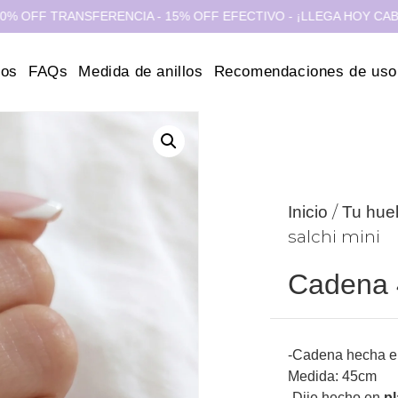
RANSFERENCIA - 15% OFF EFECTIVO - ¡LLEGA HOY CABA Y GBA!
ros
FAQs
Medida de anillos
Recomendaciones de uso
/
Inicio
Tu huel
salchi mini
Cadena 4
-Cadena hecha 
Medida: 45cm
-Dije hecho en
pl