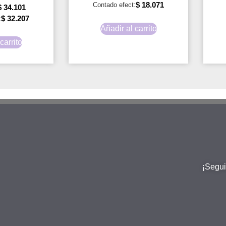
$
18.071
Contado efect:
$
34.101
$
32.207
:
Añadir al carrito
carrito
¡Segui