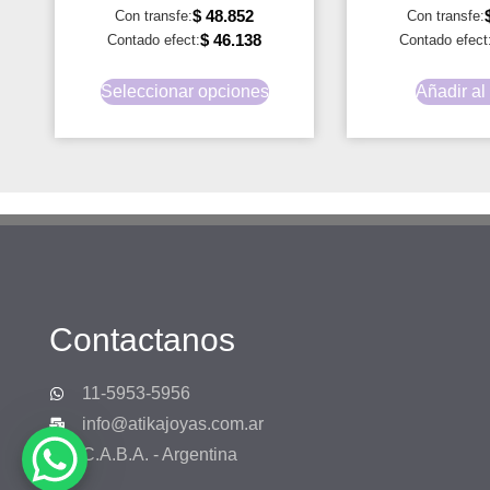
$
48.852
Con transfe:
Con transfe:
$
46.138
Contado efect:
Contado efect
Seleccionar opciones
Añadir al 
Contactanos
11-5953-5956
info@atikajoyas.com.ar
C.A.B.A. - Argentina