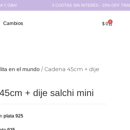
3 CUOTAS SIN INTERÉS - 10% OFF TRANSFERENCI
0
Cambios
$
0
/ Cadena 45cm + dije
lita en el mundo
5cm + dije salchi mini
en
plata 925
ata 925