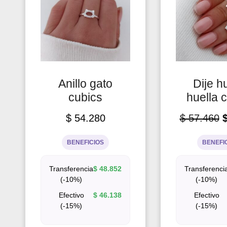
Anillo gato
Dije h
cubics
huella 
$
54.280
$
57.460
BENEFICIOS
BENEFI
Transferencia
$
48.852
Transferenci
(-10%)
(-10%)
Efectivo
$
46.138
Efectivo
(-15%)
(-15%)