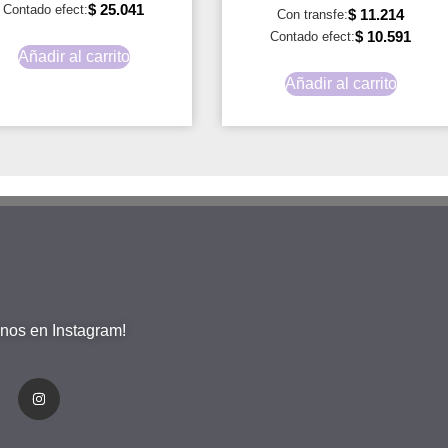
$
25.041
Contado efect:
$
11.214
Con transfe:
$
10.591
Contado efect:
Añadir al carrito
Añadir al carrito
nos en Instagram!