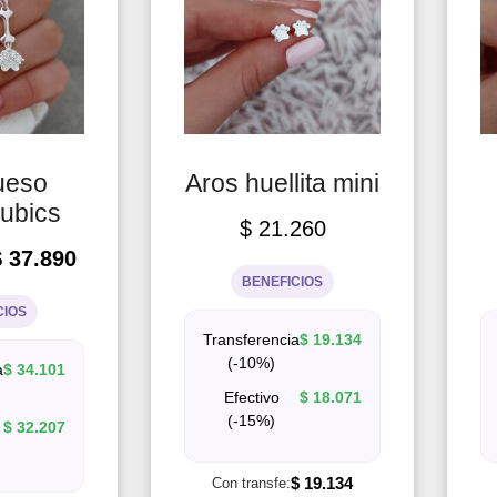
ueso
Aros huellita mini
cubics
$
21.260
$
37.890
BENEFICIOS
CIOS
Transferencia
$
19.134
(-10%)
a
$
34.101
Efectivo
$
18.071
(-15%)
$
32.207
$
19.134
Con transfe: