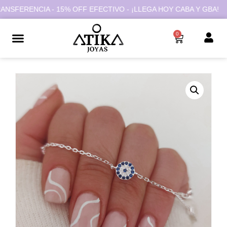
NSFERENCIA - 15% OFF EFECTIVO - ¡LLEGA HOY CABA Y GBA!
0