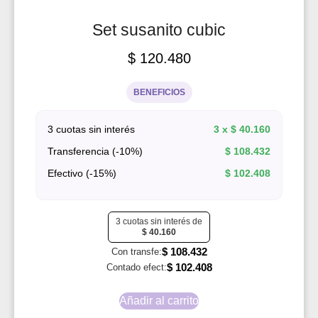
Set susanito cubic
$
120.480
BENEFICIOS
3 cuotas sin interés
3 x
$
40.160
Transferencia (-10%)
$
108.432
Efectivo (-15%)
$
102.408
3 cuotas sin interés de
$
40.160
$
108.432
Con transfe:
$
102.408
Contado efect:
Añadir al carrito