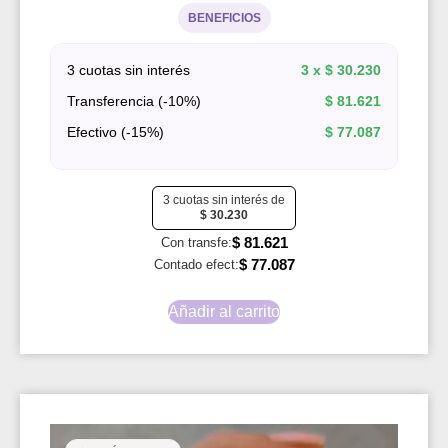
BENEFICIOS
3 cuotas sin interés
3 x
$
30.230
Transferencia (-10%)
$
81.621
Efectivo (-15%)
$
77.087
3 cuotas sin interés de
$
30.230
$
81.621
Con transfe:
$
77.087
Contado efect:
Añadir al carrito