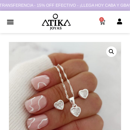
NSFERENCIA - 15% OFF EFECTIVO - ¡LLEGA HOY CABA Y GBA!
0