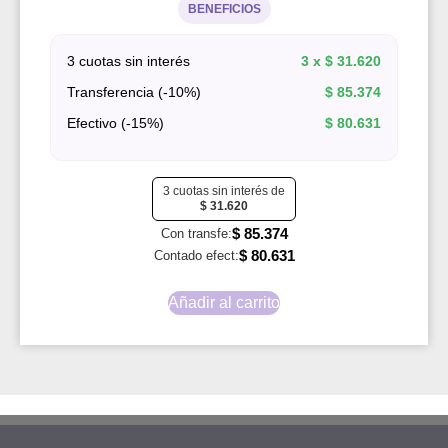
BENEFICIOS
3 cuotas sin interés
3 x
$
31.620
Transferencia (-10%)
$
85.374
Efectivo (-15%)
$
80.631
3 cuotas sin interés de
$
31.620
$
85.374
Con transfe:
$
80.631
Contado efect:
Añadir al carrito