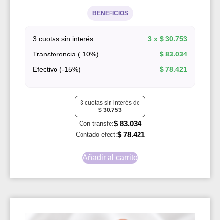
BENEFICIOS
3 cuotas sin interés
3 x
$
30.753
Transferencia (-10%)
$
83.034
Efectivo (-15%)
$
78.421
3 cuotas sin interés de
$
30.753
$
83.034
Con transfe:
$
78.421
Contado efect:
Añadir al carrito