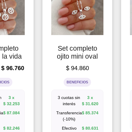
mpleto
Set completo
 la vida
ojito mini oval
$
96.760
$
94.860
ICIOS
BENEFICIOS
n
3 x
3 cuotas sin
3 x
$
32.253
interés
$
31.620
ia
$
87.084
Transferencia
$
85.374
(-10%)
$
82.246
Efectivo
$
80.631