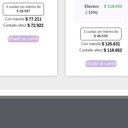
Efectivo
$
118.652
3 cuotas sin interés de
$
28.597
(-15%)
$
77.211
Con transfe:
$
72.922
Contado efect:
3 cuotas sin interés de
$
46.530
Añadir al carrito
$
125.631
Con transfe:
$
118.652
Contado efect:
Añadir al carrito