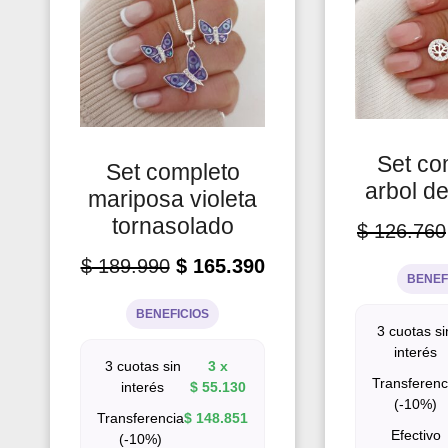
Set co
Set completo
arbol de
mariposa violeta
tornasolado
$
126.760
$
189.990
$
165.390
BENEF
BENEFICIOS
3 cuotas si
interés
3 cuotas sin
3 x
Transferenc
interés
$
55.130
(-10%)
Transferencia
$
148.851
Efectivo
(-10%)