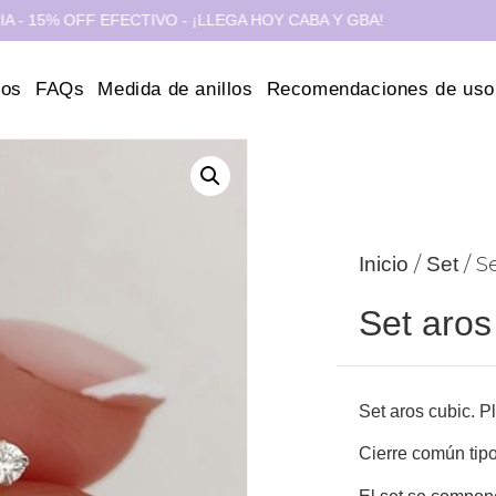
 OFF EFECTIVO - ¡LLEGA HOY CABA Y GBA!
3 CU
ros
FAQs
Medida de anillos
Recomendaciones de uso
/
/ S
Inicio
Set
Set aros
Set aros cubic. P
Cierre común tip