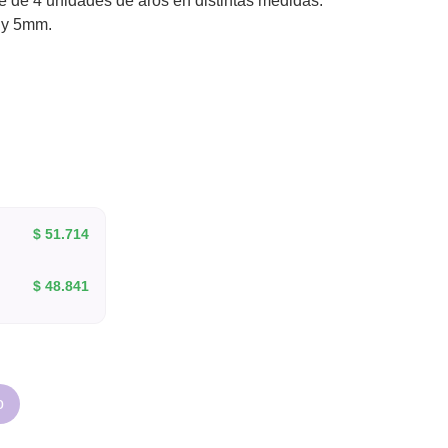
e de 4 unidades de aros en distintas medidas:
y 5mm.
$
51.714
$
48.841
o