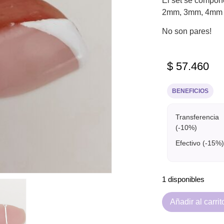
El set se compon
2mm, 3mm, 4mm 
No son pares!
$
57.460
BENEFICIOS
Transferencia
(-10%)
Efectivo (-15%)
1 disponibles
Añadir al carrit