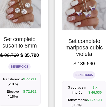
Set completo
Set completo
susanito 8mm
mariposa cubic
violeta
$
90.760
$
85.790
$
139.590
BENEFICIOS
BENEFICIOS
Transferencia
$
77.211
(-10%)
3 cuotas sin
3 x
Efectivo
$
72.922
interés
$
46.530
(-15%)
Transferencia
$
125.631
(-10%)