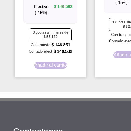
(-15%)
Efectivo
$
140.582
(-15%)
3 cuotas sin
$
32.
3 cuotas sin interés de
Con transfe
$
55.130
Contado efec
$
148.851
Con transfe:
$
140.582
Contado efect:
Añadir al
Añadir al carrito