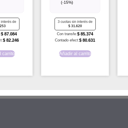
(-15%)
 interés de
3 cuotas sin interés de
253
$
31.620
$
87.084
$
85.374
:
Con transfe:
$
82.246
$
80.631
t:
Contado efect:
 carrito
Añadir al carrito