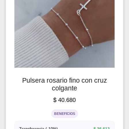
Pulsera rosario fino con cruz
colgante
$
40.680
BENEFICIOS
Transferencia (-10%)
$
36.612