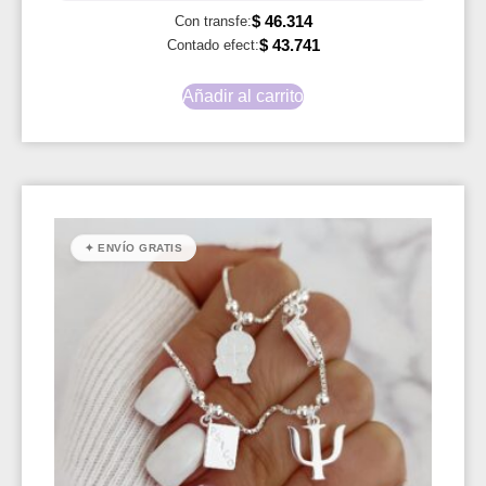
$
46.314
Con transfe:
$
43.741
Contado efect:
Añadir al carrito
✦ ENVÍO GRATIS