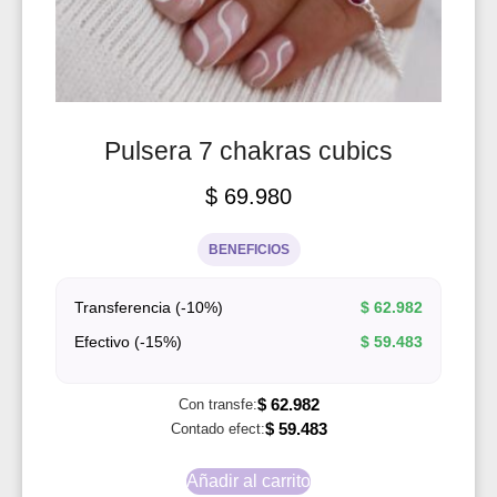
Pulsera 7 chakras cubics
$
69.980
BENEFICIOS
Transferencia (-10%)
$
62.982
Efectivo (-15%)
$
59.483
$
62.982
Con transfe:
$
59.483
Contado efect:
Añadir al carrito