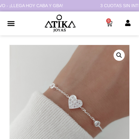
 ¡LLEGA HOY CABA Y GBA!
3 CUOTAS SIN INTERÉ
0