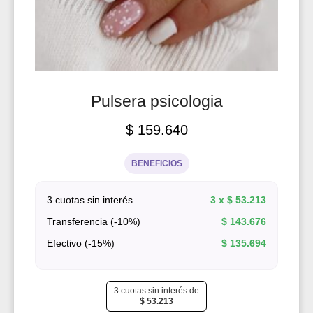
Pulsera psicologia
$
159.640
BENEFICIOS
3 cuotas sin interés
3 x
$
53.213
Transferencia (-10%)
$
143.676
Efectivo (-15%)
$
135.694
3 cuotas sin interés de
$
53.213