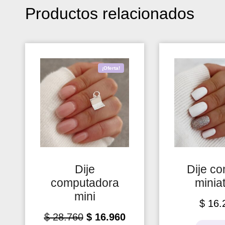
Productos relacionados
¡Oferta!
Dije
Dije c
computadora
minia
mini
$
16.
$
28.760
$
16.960