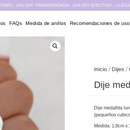
- 10% OFF TRANSFERENCIA - 15% OFF EFECTIVO - ¡LLEGA HOY C
ros
FAQs
Medida de anillos
Recomendaciones de uso
/
/
Inicio
Dijes
Dije meda
Dije medallita lu
(pequeños cubic
Medida: 1,8cm x 