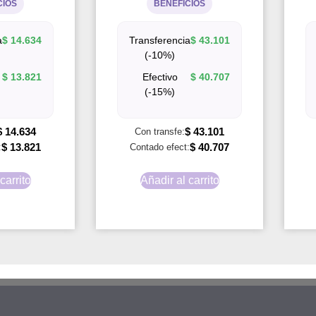
CIOS
BENEFICIOS
a
$
14.634
Transferencia
$
43.101
(-10%)
$
13.821
Efectivo
$
40.707
(-15%)
$
14.634
$
43.101
Con transfe:
$
13.821
$
40.707
:
Contado efect:
carrito
Añadir al carrito