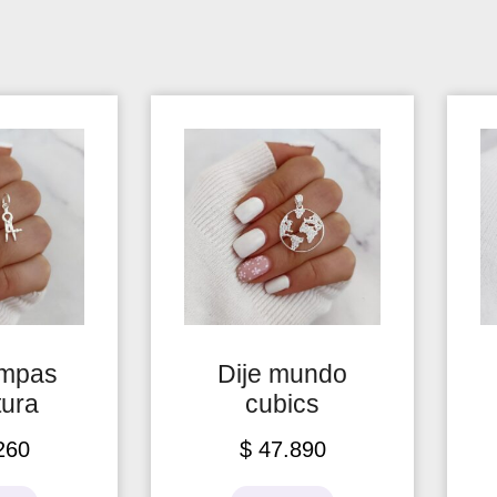
ompas
Dije mundo
tura
cubics
260
$
47.890