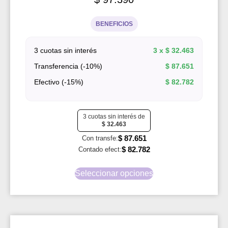
BENEFICIOS
3 cuotas sin interés
3 x
$
32.463
Transferencia (-10%)
$
87.651
Efectivo (-15%)
$
82.782
3 cuotas sin interés de
$
32.463
$
87.651
Con transfe:
$
82.782
Contado efect:
Seleccionar opciones