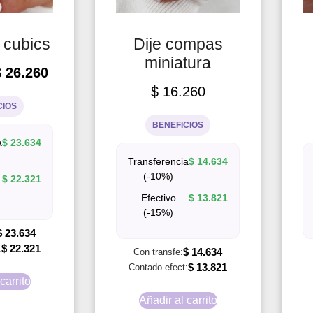
o cubics
Dije compas
miniatura
$
26.260
$
16.260
CIOS
BENEFICIOS
a
$
23.634
Transferencia
$
14.634
(-10%)
$
22.321
Efectivo
$
13.821
(-15%)
$
23.634
$
22.321
:
$
14.634
Con transfe:
$
13.821
Contado efect:
carrito
Añadir al carrito