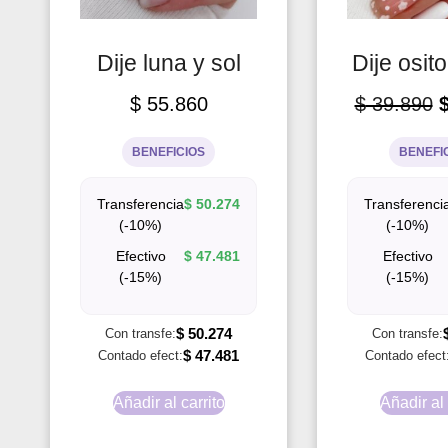
Dije luna y sol
Dije osit
$
55.860
$
39.890
BENEFICIOS
BENEFI
Transferencia
$
50.274
Transferenci
(-10%)
(-10%)
Efectivo
$
47.481
Efectivo
(-15%)
(-15%)
$
50.274
Con transfe:
Con transfe:
$
47.481
Contado efect:
Contado efect
Añadir al carrito
Añadir al 