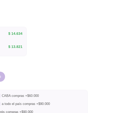
$
14.634
$
13.821
o
CABA compras +$60.000
a todo el país compras +$90.000
terés compras +$90.000