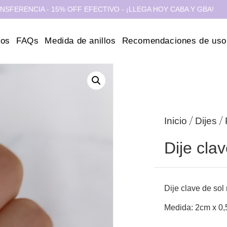
NCIA - 15% OFF EFECTIVO - ¡LLEGA HOY CABA Y GBA!
ros
FAQs
Medida de anillos
Recomendaciones de uso
/
/
Inicio
Dijes
Dije clav
Dije clave de sol 
Medida: 2cm x 0,