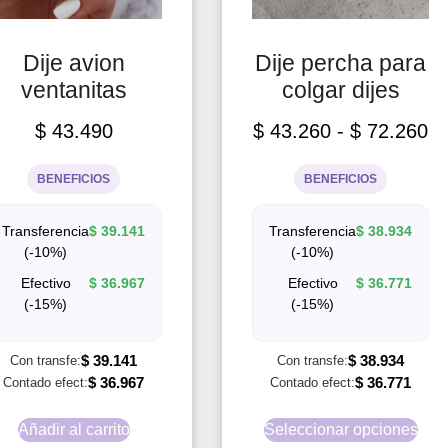
Dije avion
Dije percha para
ventanitas
colgar dijes
$
43.490
$
43.260
-
$
72.260
BENEFICIOS
BENEFICIOS
Transferencia
$
39.141
Transferencia
$
38.934
(-10%)
(-10%)
Efectivo
$
36.967
Efectivo
$
36.771
(-15%)
(-15%)
$
39.141
$
38.934
Con transfe:
Con transfe:
$
36.967
$
36.771
Contado efect:
Contado efect:
Añadir al carrito
Seleccionar opciones