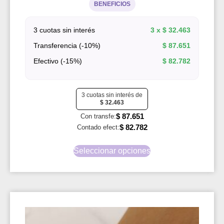
BENEFICIOS
3 cuotas sin interés
3 x
$
32.463
Transferencia (-10%)
$
87.651
Efectivo (-15%)
$
82.782
3 cuotas sin interés de
$
32.463
$
87.651
Con transfe:
$
82.782
Contado efect:
Seleccionar opciones