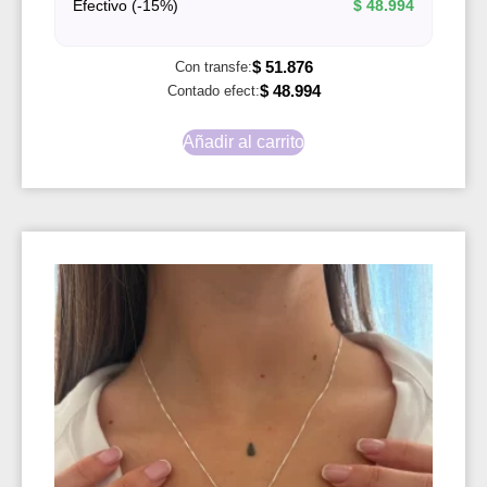
Efectivo (-15%)
$
48.994
$
51.876
Con transfe:
$
48.994
Contado efect:
Añadir al carrito