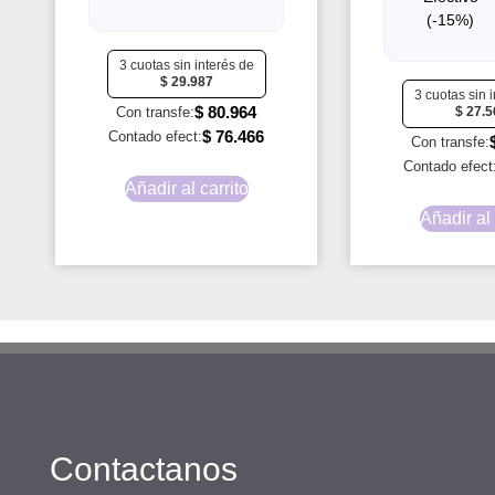
(-15%)
3 cuotas sin interés de
$
29.987
3 cuotas sin 
$
80.964
Con transfe:
$
27.5
$
76.466
Contado efect:
Con transfe:
Contado efect
Añadir al carrito
Añadir al 
Contactanos