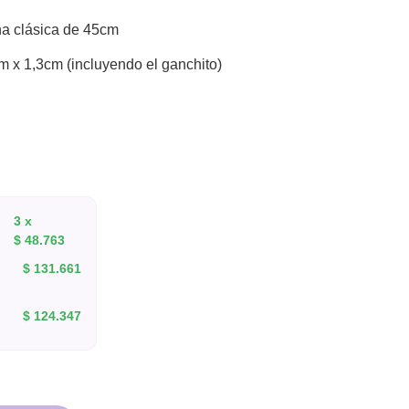
a clásica de 45cm
m x 1,3cm (incluyendo el ganchito)
3 x
$
48.763
$
131.661
$
124.347