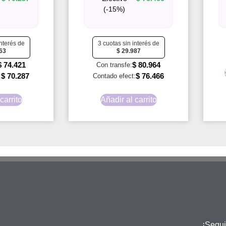
(-15%)
interés de
3 cuotas sin interés de
63
$
29.987
$
74.421
$
80.964
Con transfe:
$
70.287
$
76.466
:
Contado efect:
carrito
Añadir al carrito
¡Segui