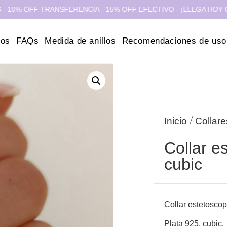
FF TRANSFERENCIA - 15% OFF EFECTIVO - ¡LLEGA HOY CABA Y G
ros
FAQs
Medida de anillos
Recomendaciones de uso
/
Inicio
Collare
Collar e
cubic
Collar estetoscop
Plata 925, cubic.