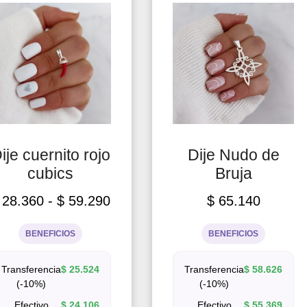
ije cuernito rojo
Dije Nudo de
cubics
Bruja
28.360
-
$
59.290
$
65.140
BENEFICIOS
BENEFICIOS
Transferencia
$
25.524
Transferencia
$
58.626
(-10%)
(-10%)
Efectivo
$
24.106
Efectivo
$
55.369