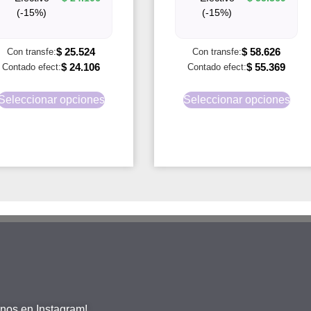
(-15%)
(-15%)
$
25.524
$
58.626
Con transfe:
Con transfe:
$
24.106
$
55.369
Contado efect:
Contado efect:
Seleccionar opciones
Seleccionar opciones
nos en Instagram!