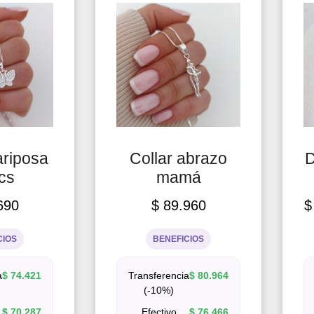
ariposa
Collar abrazo
D
cs
mamá
690
$
89.960
$
CIOS
BENEFICIOS
a
$
74.421
Transferencia
$
80.964
(-10%)
$
70.287
Efectivo
$
76.466