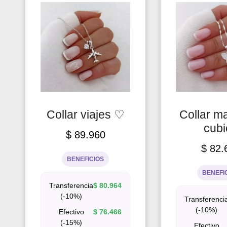
Collar viajes ♡
Collar m
cubi
$
89.960
$
82.
BENEFICIOS
BENEFI
Transferencia
$
80.964
(-10%)
Transferenci
(-10%)
Efectivo
$
76.466
(-15%)
Efectivo