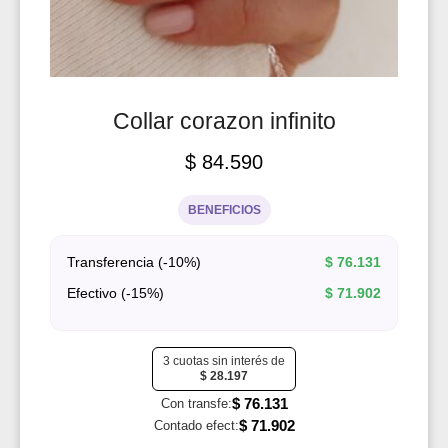
Collar corazon infinito
$
84.590
BENEFICIOS
Transferencia (-10%)
$
76.131
Efectivo (-15%)
$
71.902
3 cuotas sin interés de
$
28.197
$
76.131
Con transfe:
$
71.902
Contado efect: