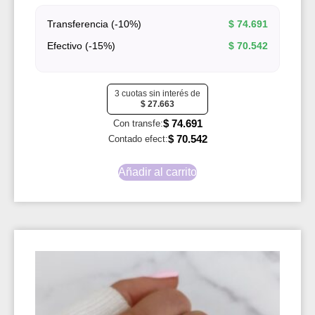
Transferencia (-10%)
$
74.691
Efectivo (-15%)
$
70.542
3 cuotas sin interés de
$
27.663
$
74.691
Con transfe:
$
70.542
Contado efect:
Añadir al carrito