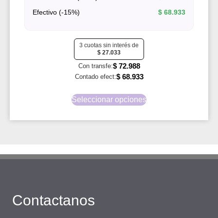
Efectivo (-15%)
$
68.933
3 cuotas sin interés de
$
27.033
$
72.988
Con transfe:
$
68.933
Contado efect:
Seleccionar opciones
Contactanos