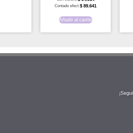
$
89.641
Contado efect:
Añadir al carrito
¡Segui