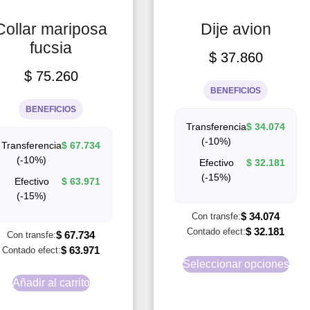
Collar mariposa
Dije avion
fucsia
$
37.860
$
75.260
BENEFICIOS
BENEFICIOS
Transferencia
$
34.074
(-10%)
Transferencia
$
67.734
(-10%)
Efectivo
$
32.181
(-15%)
Efectivo
$
63.971
(-15%)
$
34.074
Con transfe:
$
32.181
Contado efect:
$
67.734
Con transfe:
$
63.971
Contado efect:
Seleccionar opciones
Añadir al carrito