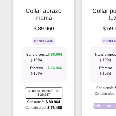
Collar abrazo
Collar p
mamá
lu
$
89.960
$
59.
BENEFICIOS
BENEFI
Transferencia
$
80.964
Transferenci
(-10%)
(-10%)
Efectivo
$
76.466
Efectivo
(-15%)
(-15%)
Con transfe:
3 cuotas sin interés de
Contado efect
$
29.987
$
80.964
Con transfe:
Seleccionar
$
76.466
Contado efect: