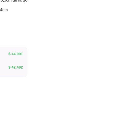
 6,5cm de largo
,4cm
$
44.991
$
42.492