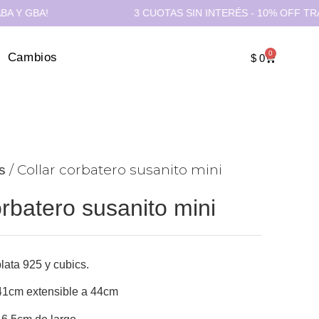
BA!
3 CUOTAS SIN INTERÉS - 10% OFF TRANSFER
0
Cambios
$
0
/ Collar corbatero susanito mini
s
orbatero susanito mini
lata 925 y cubics.
41cm extensible a 44cm