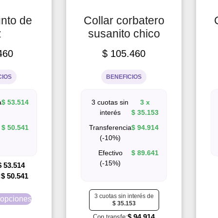
unto de
Collar corbatero
z
susanito chico
460
$
105.460
CIOS
BENEFICIOS
a
$
53.514
3 cuotas sin
3 x
interés
$
35.153
$
50.541
Transferencia
$
94.914
(-10%)
Efectivo
$
89.641
(-15%)
$
53.514
$
50.541
:
3 cuotas sin interés de
 opciones
$
35.153
$
94.914
Con transfe: