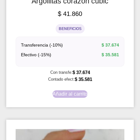
Argollitas corazon cubic
$
41.860
BENEFICIOS
Transferencia (-10%)
$
37.674
Efectivo (-15%)
$
35.581
$
37.674
Con transfe:
$
35.581
Contado efect:
Añadir al carrito