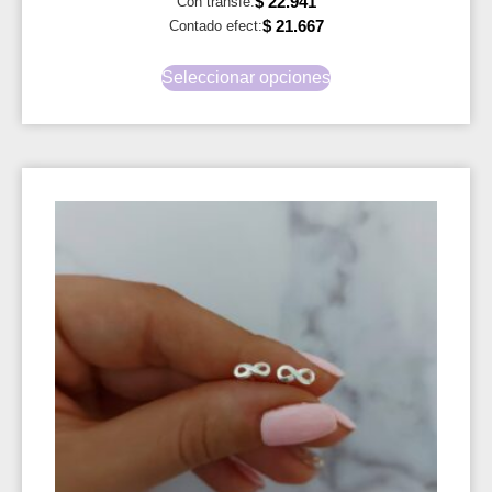
$
22.941
Con transfe:
$
21.667
Contado efect:
Seleccionar opciones