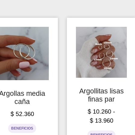
Argollitas lisas
Argollas media
finas par
caña
$
10.260
-
$
52.360
$
13.960
BENEFICIOS
BENEFICIOS