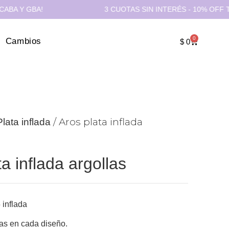
 GBA!
3 CUOTAS SIN INTERÉS - 10% OFF TRANSF
0
Cambios
$
0
/ Aros plata inflada
Plata inflada
a inflada argollas
 inflada
as en cada diseño.