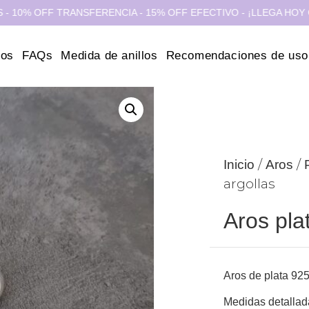
 OFF TRANSFERENCIA - 15% OFF EFECTIVO - ¡LLEGA HOY CABA Y
ros
FAQs
Medida de anillos
Recomendaciones de uso
/
/
Inicio
Aros
argollas
Aros plat
Aros de plata 925
Medidas detallad