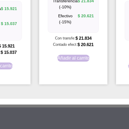
Transferencia
$
21.834
(-10%)
a
$
15.921
Efectivo
$
20.621
(-15%)
$
15.037
$
21.834
Con transfe:
$
20.621
Contado efect:
$
15.921
$
15.037
:
Añadir al carrito
carrito