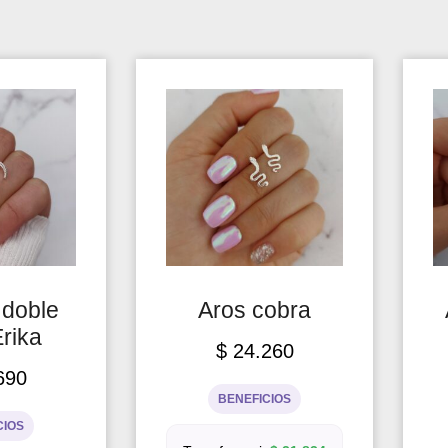
 doble
Aros cobra
Erika
$
24.260
690
BENEFICIOS
CIOS