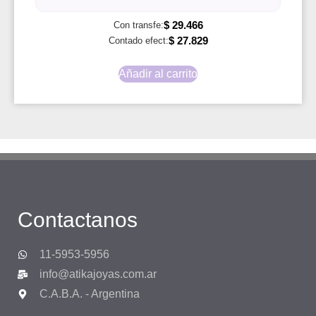
$
29.466
Con transfe:
$
27.829
Contado efect:
Añadir al carrito
Contactanos
11-5953-5956
info@atikajoyas.com.ar
C.A.B.A. - Argentina