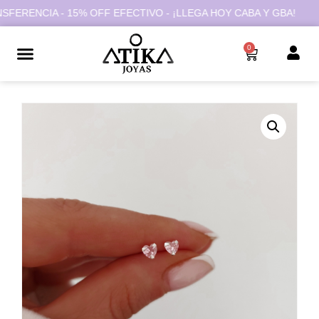
RENCIA - 15% OFF EFECTIVO - ¡LLEGA HOY CABA Y GBA!
0