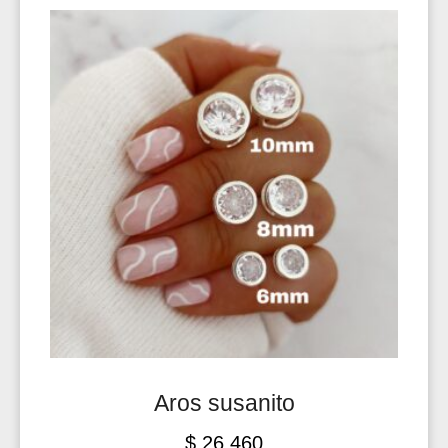
Aros susanito
$
26.460