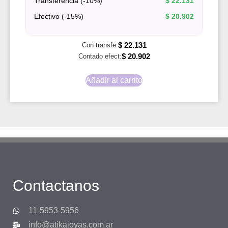
Transferencia (-10%)
$
22.131
Efectivo (-15%)
$
20.902
$
22.131
Con transfe:
$
20.902
Contado efect:
Añadir al carrito
Contactanos
11-5953-5956
info@atikajoyas.com.ar