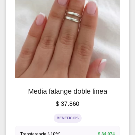
Media falange doble linea
$
37.860
BENEFICIOS
Transferencia (-10%)
$
34.074