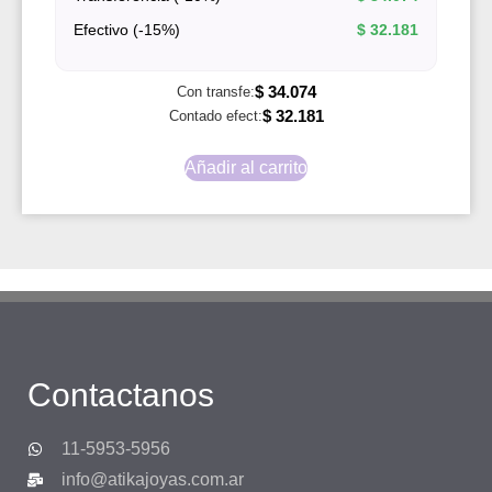
Efectivo (-15%)
$
32.181
$
34.074
Con transfe:
$
32.181
Contado efect:
Añadir al carrito
Contactanos
11-5953-5956
info@atikajoyas.com.ar