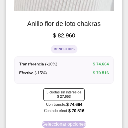
Anillo flor de loto chakras
$
82.960
BENEFICIOS
Transferencia (-10%)
$
74.664
Efectivo (-15%)
$
70.516
3 cuotas sin interés de
$
27.653
$
74.664
Con transfe:
$
70.516
Contado efect:
Seleccionar opciones