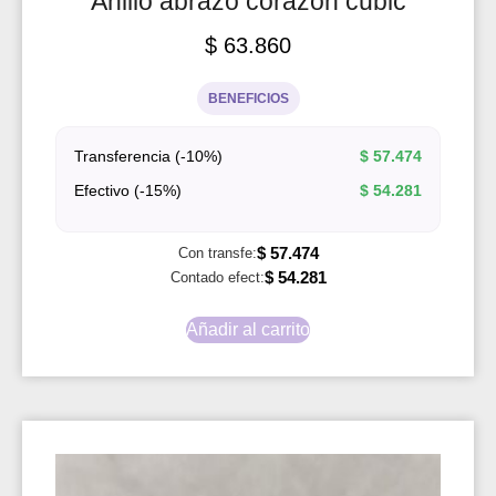
Anillo abrazo corazon cubic
$
63.860
BENEFICIOS
Transferencia (-10%)
$
57.474
Efectivo (-15%)
$
54.281
$
57.474
Con transfe:
$
54.281
Contado efect:
Añadir al carrito