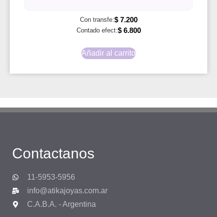
$
7.200
Con transfe:
$
6.800
Contado efect:
Añadir al carrito
Contactanos
11-5953-5956
info@atikajoyas.com.ar
C.A.B.A. - Argentina