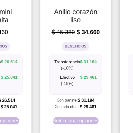
 mini
Anillo corazón
ita
liso
460
$
45.380
$
34.660
CIOS
BENEFICIOS
a
$
26.514
Transferencia
$
31.194
(-10%)
$
25.041
Efectivo
$
29.461
(-15%)
$
26.514
$
31.194
Con transfe:
$
25.041
$
29.461
:
Contado efect:
 opciones
Seleccionar opciones