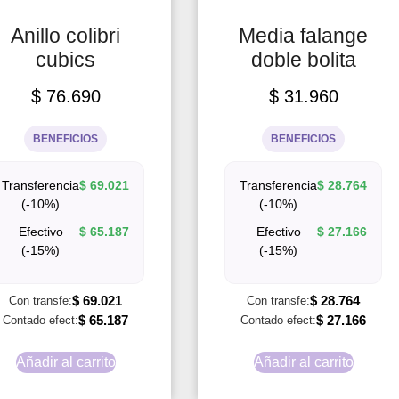
Anillo colibri
Media falange
cubics
doble bolita
$
76.690
$
31.960
BENEFICIOS
BENEFICIOS
Transferencia
$
69.021
Transferencia
$
28.764
(-10%)
(-10%)
Efectivo
$
65.187
Efectivo
$
27.166
(-15%)
(-15%)
$
69.021
$
28.764
Con transfe:
Con transfe:
$
65.187
$
27.166
Contado efect:
Contado efect:
Añadir al carrito
Añadir al carrito