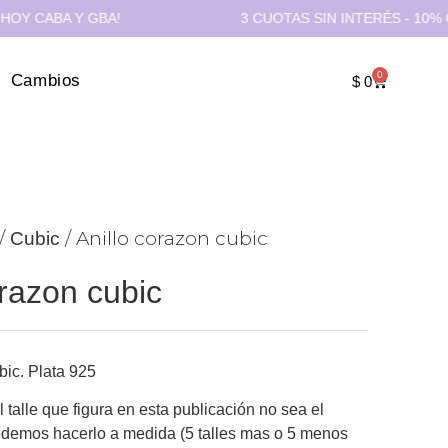
BA Y GBA!
3 CUOTAS SIN INTERÉS - 10% OFF TR
0
Cambios
$
0
/
/ Anillo corazon cubic
Cubic
orazon cubic
bic. Plata 925
 talle que figura en esta publicación no sea el
odemos hacerlo a medida (5 talles mas o 5 menos